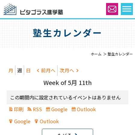
塾生カレンダー
ホーム
塾生カレンダー
月
週
日
前月へ
次月へ
Week of 5月 11th
この期間内に設定されているイベントはありません
印刷
RSS
Google
Outlook
表
Subscribe
Subscribe
示
in
in
Google
Outlook
Export
Export
for
for