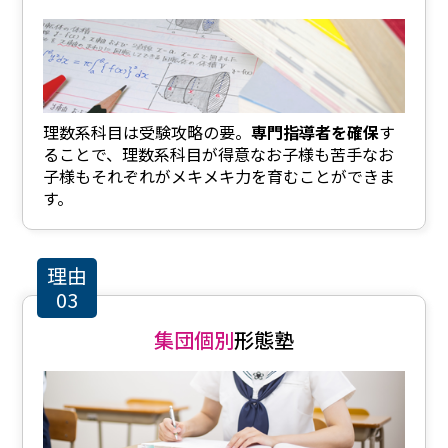
理数系科目は受験攻略の要。
専門指導者を確保
す
ることで、理数系科目が得意なお子様も苦手なお
子様もそれぞれがメキメキ力を育むことができま
す。
理由
03
集団個別
形態塾