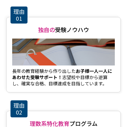
理由
01
独自の
受験ノウハウ
長年の教育経験から作り出した
お子様一人一人に
あわせた受験サポート！
志望校や目標から逆算
し、確実な合格、目標達成を目指しています。
理由
02
理数系特化教育
プログラム