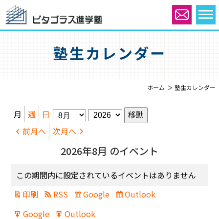
塾生カレンダー
ホーム
塾生カレンダー
月
年
月
週
日
前月へ
次月へ
2026年8月 のイベント
この期間内に設定されているイベントはありません
印刷
RSS
Google
Outlook
表
Subscribe
Subscribe
示
in
in
Google
Outlook
Export
Export