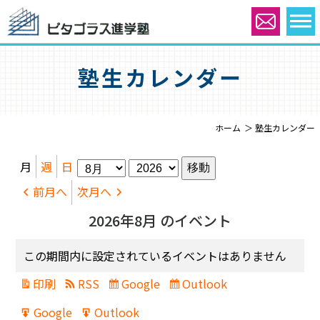
塾生カレンダー
ホーム
塾生カレンダー
月
年
月
週
日
前月へ
次月へ
2026年8月 のイベント
この期間内に設定されているイベントはありません
印刷
RSS
Google
Outlook
表
Subscribe
Subscribe
示
in
in
Google
Outlook
Export
Export